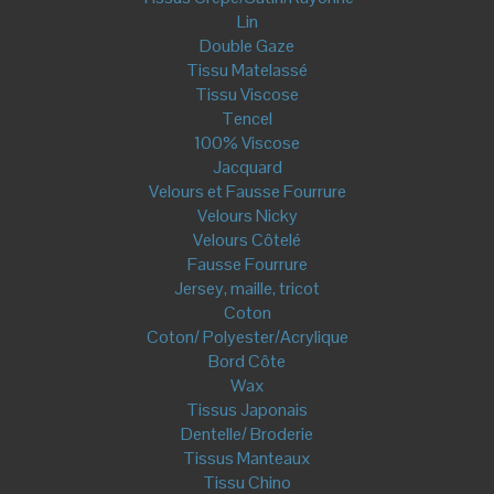
See You At Six- Soft Cactus
Stenzo
Polaire et Sherpa
Mercerie
Etiquettes à coudre
Ruban
Biais
Biais Lurex & Lamé
Biais Uni
Biais Bio
Biais imprimé
Passepoil
Passepoil Lurex & Lamé
Passepoil Uni
Passepoil imprimé
Cordon
Dentelle
Elastique
Galon
Fermeture éclair
Fermeture Non séparable