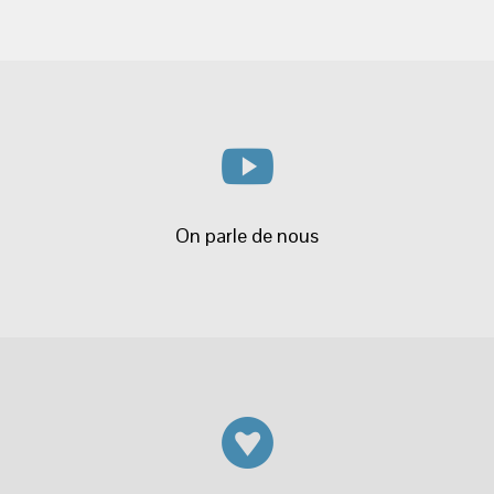
Conditions générales
Politique de confidentialité
Mentions légales
Catégories
Tissus
Tissu Coton
Seersucker
Rayures
Pois
Etoiles
Fleuris
Batik/ Tissu Indien