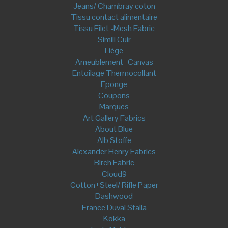
Fermeture Invisible
Double Curseur
Fermeture séparable
Accessoires de couture
Sangle- Anse de sac
Miyako
Coton
Customisation
Ecussons Thermocollants
Pin's- Broche
Feutres Textiles
Boîtes à Musique- Hochets
Fil à Coudre
Coton
Polyester
Coton Bio
Bouton, pression, Fermeture et attache
Pression Plastique
Attaches et Boucles
Aiguilles et épingles