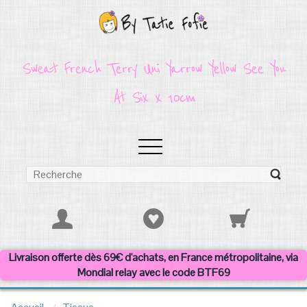
Sweat French Terry Uni Yarrow Yellow See You
At Six x 10cm
Livraison offerte dès 69€ d'achats, en France métropolitaine, via
Mondial relay avec le code BTF69