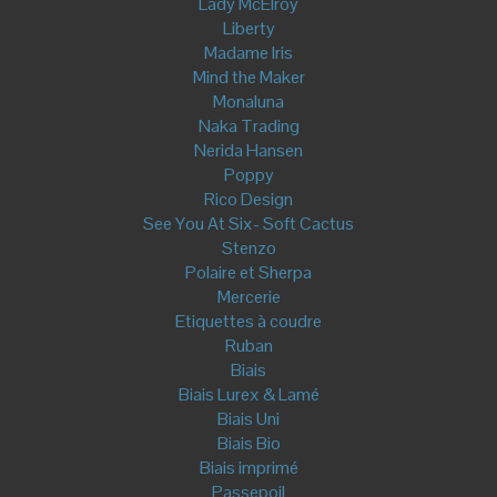
Marquage et Traçage
Outils de coupe et de mesure
Règles et centimètres
Ciseaux
Broderie
Livres/Patrons
I am Patterns
Maison Fauve
Miyako
Livres
Créations
Turbans - Bandeaux
Bandeaux
Turbans
Kit et DIY
Eventails
Cartes cadeaux
Mon compte