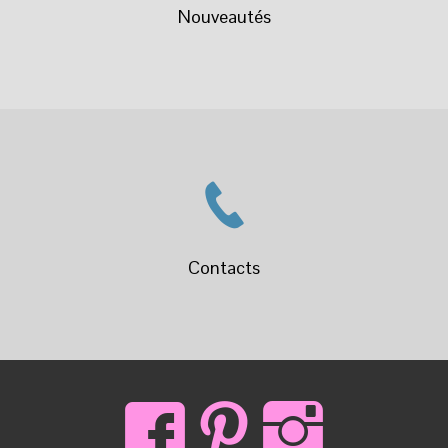
Graphiques
Carreaux
Animaux
Plumetis
Plumes
Nature
Les Unis
Noël
Autres
Cretonne
Tissu Bio
Tissus Crêpe/Satin/Rayonne
Lin
Double Gaze
Tissu Matelassé
Tissu Viscose
Tencel
100% Viscose
Jacquard
Velours et Fausse Fourrure
Velours Nicky