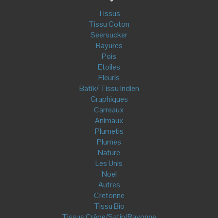
Marques
Art Gallery Fabrics
About Blue
Alb Stoffe
Alexander Henry Fabrics
Birch Fabric
Cloud9
Cotton+Steel/ Rifle Paper
Dashwood
France Duval Stalla
Kokka
Lady McElroy
Liberty
Madame Iris
Mind the Maker
Monaluna
Naka Trading
Nerida Hansen
Poppy
Rico Design