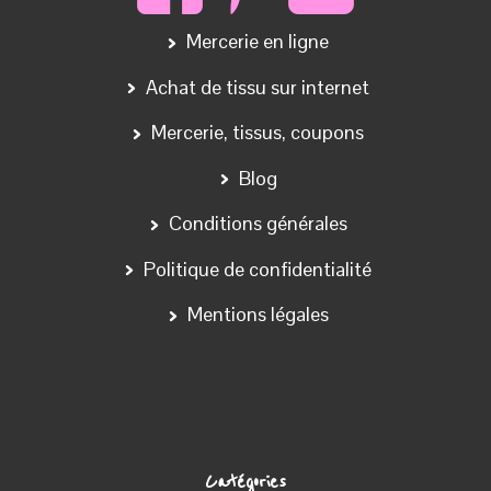
Velours Côtelé
Fausse Fourrure
Jersey, maille, tricot
Coton
Coton/ Polyester/Acrylique
Bord Côte
Wax
Tissus Japonais
Dentelle/ Broderie
Tissus Manteaux
Tissu Chino
Jeans/ Chambray coton
Tissu contact alimentaire
Tissu Filet -Mesh Fabric
Simili Cuir
Liège
Ameublement- Canvas
Entoilage Thermocollant
Eponge
Coupons