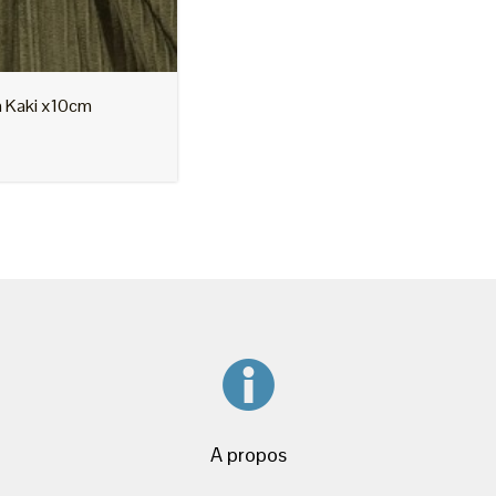
Contacts
Mercerie en ligne
Achat de tissu sur internet
Mercerie, tissus, coupons
Blog