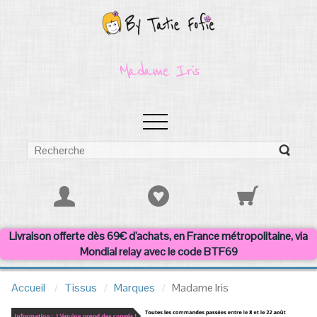
Madame Iris
Livraison offerte dès 69€ d'achats, en France métropolitaine, via
Mondial relay avec le code BTF69
Accueil
Tissus
Marques
Madame Iris