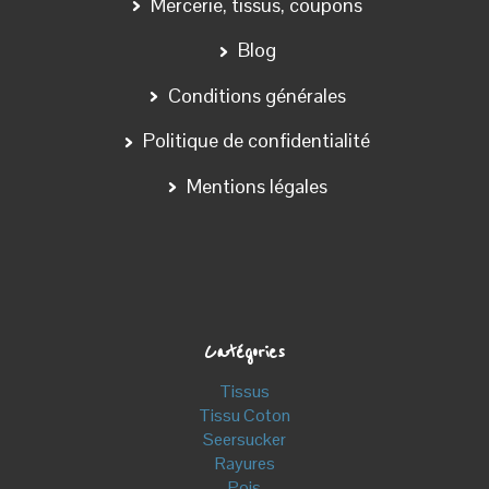
Bord Côte
Wax
Tissus Japonais
Dentelle/ Broderie
Tissus Manteaux
Tissu Chino
Jeans/ Chambray coton
Tissu contact alimentaire
Tissu Filet -Mesh Fabric
Simili Cuir
Liège
Ameublement- Canvas
Entoilage Thermocollant
Eponge
Coupons
Marques
Art Gallery Fabrics
About Blue
Alb Stoffe
Alexander Henry Fabrics