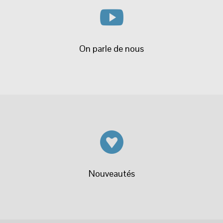
Catégories
Tissus
Tissu Coton
Seersucker
Rayures
Pois
Etoiles
Fleuris
Batik/ Tissu Indien
Graphiques
Carreaux
Animaux
Plumetis
Plumes
Nature