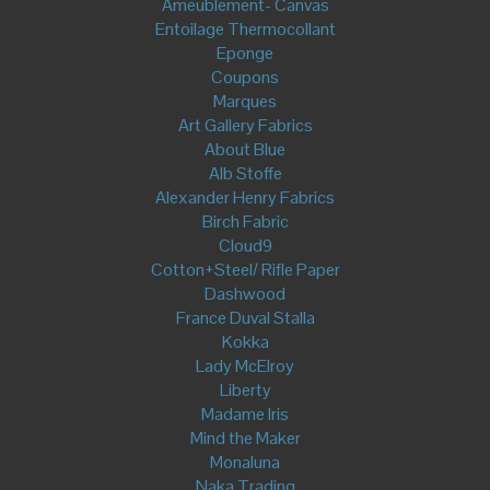
Miyako
Coton
Customisation
Ecussons Thermocollants
Pin's- Broche
Feutres Textiles
Boîtes à Musique- Hochets
Fil à Coudre
Coton
Polyester
Coton Bio
Bouton, pression, Fermeture et attache
Pression Plastique
Attaches et Boucles
Aiguilles et épingles
Marquage et Traçage
Outils de coupe et de mesure
Règles et centimètres
Ciseaux
Broderie