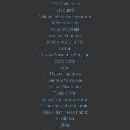
Biais
Biais Lurex & Lamé
Biais Uni
Biais Bio
Biais imprimé
Passepoil
Passepoil Lurex & Lamé
Passepoil Uni
Passepoil imprimé
Cordon
Dentelle
Elastique
Galon
Fermeture éclair
Fermeture Non séparable
Fermeture Invisible
Double Curseur
Fermeture séparable
Accessoires de couture
Sangle- Anse de sac