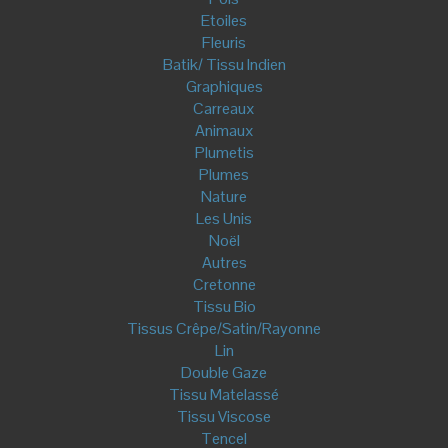
Birch Fabric
Cloud9
Cotton+Steel/ Rifle Paper
Dashwood
France Duval Stalla
Kokka
Lady McElroy
Liberty
Madame Iris
Mind the Maker
Monaluna
Naka Trading
Nerida Hansen
Poppy
Rico Design
See You At Six- Soft Cactus
Stenzo
Polaire et Sherpa
Mercerie
Etiquettes à coudre
Ruban