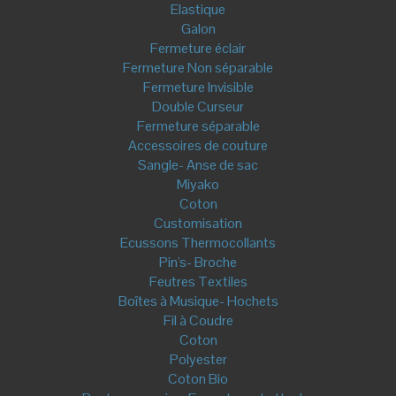
Déconnexion
Tous droits réservés © By Tatie Fofie – RCS Albi 824 296 792