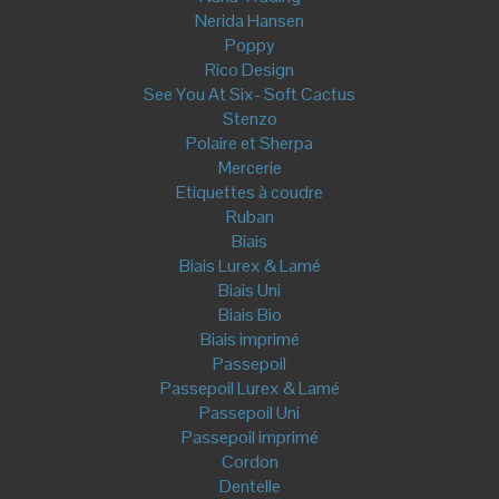
Livres/Patrons
I am Patterns
Maison Fauve
Miyako
Livres
Créations
Turbans - Bandeaux
Bandeaux
Turbans
Kit et DIY
Eventails
Cartes cadeaux
Mon compte
Mes commandes
Mes avoirs
Mes adresses
Mes informations personnelles
Mes bons de réduction