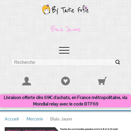
Biais Jaune
Livraison offerte dès 69€ d'achats, en France métropolitaine, via
Mondial relay avec le code BTF69
Accueil
Mercerie
Biais Jaune