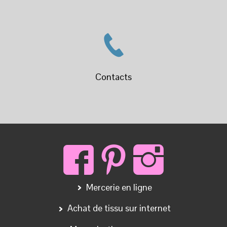
Les Unis
Noël
Autres
Cretonne
Tissu Bio
Tissus Crêpe/Satin/Rayonne
Lin
Double Gaze
Tissu Matelassé
Tissu Viscose
Tencel
100% Viscose
Jacquard
Velours et Fausse Fourrure
Velours Nicky
Velours Côtelé
Fausse Fourrure
Jersey, maille, tricot
Coton
Coton/ Polyester/Acrylique